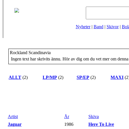
Nyheter
|
Band
|
Skivor
|
Bol
Rockland Scandinavia
Ingen text har skrivits ännu. Hör av dig om du vet mer om denna 
ALLT
(2)
LP/MP
(2)
SP/EP
(2)
MAXI
(2
Artist
År
Skiva
Jaguar
-
1986
-
Here To Live