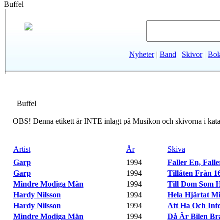
Buffel
Nyheter
|
Band
|
Skivor
|
Bol
Buffel
OBS! Denna etikett är INTE inlagt på Musikon och skivorna i katal
Artist
År
Skiva
Garp
-
1994
-
Faller En, Falle
Garp
-
1994
-
Tillåten Från 1
Mindre Modiga Män
-
1994
-
Till Dom Som Ha
Hardy Nilsson
-
1994
-
Hela Hjärtat Mi
Hardy Nilsson
-
1994
-
Att Ha Och Int
Mindre Modiga Män
-
1994
-
Då Är Bilen Br