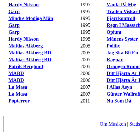
Hardy Nilsson
-
1995
-
Vänta På Mig
Garp
-
1995
-
Träden Viskar 
Mindre Modiga Män
-
1995
-
Fjärrkontroll
Garp
-
1995
-
Regn I Massach
Garp
-
1995
-
Opium
Hardy Nilsson
-
1995
-
Månens Syster
Mattias Alkberg
-
2005
-
Politix
Mattias Alkberg BD
-
2005
-
Jag Ska Bli En
Mattias Alkberg BD
-
2005
-
Ragnar
Patrik Berglund
-
2005
-
Orangea Rumm
MABD
-
2006
-
Ditt Hjärta Är 
MABD
-
2006
-
Ditt Hjärta Är 
La Masa
-
2007
-
I Allas Åsyn
La Masa
-
2007
-
Günter Wallraff
Popterror
-
2011
-
Nu Som Då
Om Musikon
|
Statis