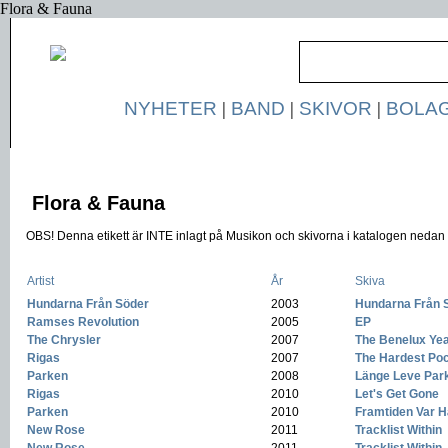
Flora & Fauna
NYHETER
|
BAND
|
SKIVOR
|
BOLA
Flora & Fauna
OBS! Denna etikett är INTE inlagt på Musikon och skivorna i katalogen nedan ä
Artist
År
Skiva
Hundarna Från Söder
-
2003
-
Hundarna Från 
Ramses Revolution
-
2005
-
EP
The Chrysler
-
2007
-
The Benelux Ye
Rigas
-
2007
-
The Hardest Poc
Parken
-
2008
-
Länge Leve Par
Rigas
-
2010
-
Let's Get Gone
Parken
-
2010
-
Framtiden Var H
New Rose
-
2011
-
Tracklist Within