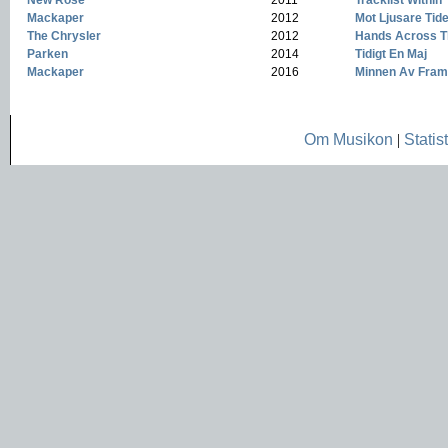
New Rose
-
2011
-
Tracklist Within
Mackaper
-
2012
-
Mot Ljusare Tid
The Chrysler
-
2012
-
Hands Across T
Parken
-
2014
-
Tidigt En Maj
Mackaper
-
2016
-
Minnen Av Fram
Om Musikon
|
Statist