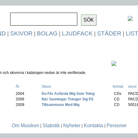
ND
|
SKIVOR
|
BOLAG
|
LJUDFACK
|
STÄDER
|
LIS
 och skivorna i katalogen nedan är inte verifierade.
År
Skiva
format
recnr
2004
-
Du Får Avfärda Mig Som Tokig
(
CDs
PACD
2006
-
När Sanningar Tränger Sig På
(
CD
PACD
2009
-
Tillsammans Med Mig
(
CD
5051
Om Musikon
|
Statistik
|
Nyheter
|
Kontakta
|
Personer