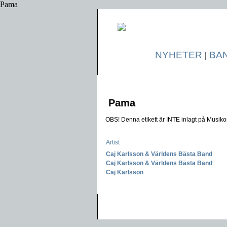
Pama
NYHETER
|
BA
Pama
OBS! Denna etikett är INTE inlagt på Musikon
Artist
Caj Karlsson & Världens Bästa Band
-
Caj Karlsson & Världens Bästa Band
-
Caj Karlsson
-