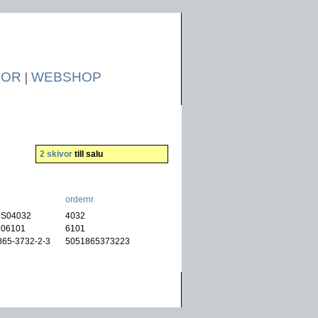
TOR
|
WEBSHOP
2 skivor
till salu
ordernr
S04032
)
4032
06101
)
6101
865-3732-2-3
)
5051865373223