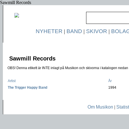
Sawmill Records
NYHETER
|
BAND
|
SKIVOR
|
BOLA
Sawmill Records
OBS! Denna etikett är INTE inlagt på Musikon och skivorna i katalogen nedan ä
Artist
År
The Trigger Happy Band
-
1994
-
Om Musikon
|
Statist