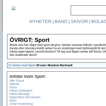
NYHETER
|
BAND
|
SKIVOR
|
BOLA
ÖVRIGT: Sport
Musik som har något med sport att göra. Nästan varenda fotbolls, handbolls
bandy eller ishockey klubb verkar ha en vinylsingel med hyllningslåt till det
lokala laget utgivet, oavsett division! Till lag som Bajen verkar det finnas 10
tals relaterade skivor!
13 skivor med Sport
till salu i
Musikon Marknad
!
Artister inom Sport:
After Shave
Attentat
Gissa
Håkan Södergren
Hårda Bandage
Hägerstens Hot Heaven
Intact
Johan Hedenberg