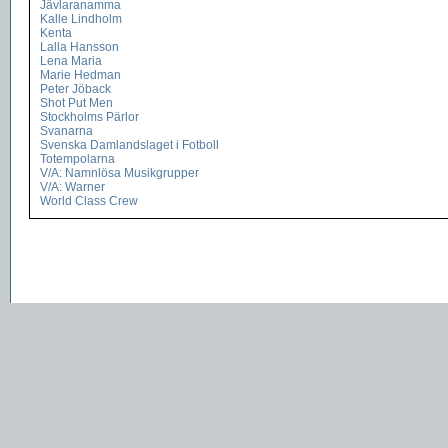
Jävlaranamma
Kalle Lindholm
Kenta
Lalla Hansson
Lena Maria
Marie Hedman
Peter Jöback
Shot Put Men
Stockholms Pärlor
Svanarna
Svenska Damlandslaget i Fotboll
Totempolarna
V/A: Namnlösa Musikgrupper
V/A: Warner
World Class Crew