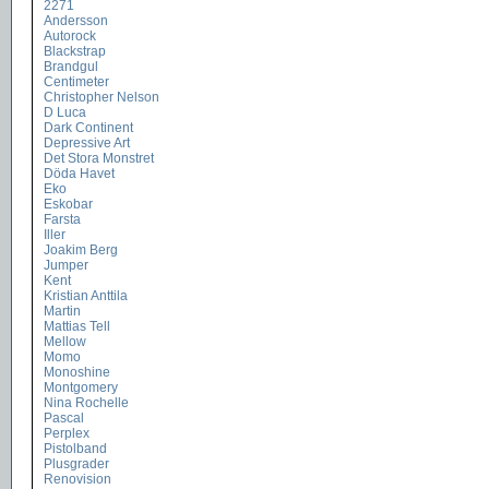
2271
Andersson
Autorock
Blackstrap
Brandgul
Centimeter
Christopher Nelson
D Luca
Dark Continent
Depressive Art
Det Stora Monstret
Döda Havet
Eko
Eskobar
Farsta
Iller
Joakim Berg
Jumper
Kent
Kristian Anttila
Martin
Mattias Tell
Mellow
Momo
Monoshine
Montgomery
Nina Rochelle
Pascal
Perplex
Pistolband
Plusgrader
Renovision