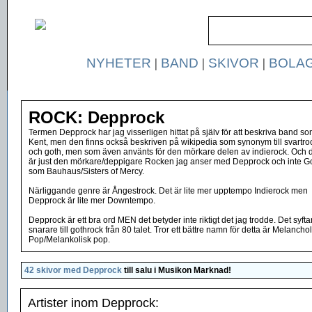
NYHETER
|
BAND
|
SKIVOR
|
BOLA
ROCK: Depprock
Termen Depprock har jag visserligen hittat på själv för att beskriva band s
Kent, men den finns också beskriven på wikipedia som synonym till svartro
och goth, men som även använts för den mörkare delen av indierock. Och 
är just den mörkare/deppigare Rocken jag anser med Depprock och inte G
som Bauhaus/Sisters of Mercy.
Närliggande genre är Ångestrock. Det är lite mer upptempo Indierock men
Depprock är lite mer Downtempo.
Depprock är ett bra ord MEN det betyder inte riktigt det jag trodde. Det syfta
snarare till gothrock från 80 talet. Tror ett bättre namn för detta är Melanchol
Pop/Melankolisk pop.
42 skivor med Depprock
till salu i
Musikon Marknad
!
Artister inom Depprock: