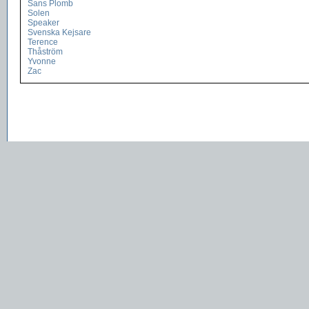
Sans Plomb
Solen
Speaker
Svenska Kejsare
Terence
Thåström
Yvonne
Zac