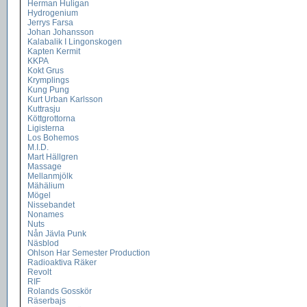
Herman Huligan
Hydrogenium
Jerrys Farsa
Johan Johansson
Kalabalik I Lingonskogen
Kapten Kermit
KKPA
Kokt Grus
Krymplings
Kung Pung
Kurt Urban Karlsson
Kuttrasju
Köttgrottorna
Ligisterna
Los Bohemos
M.I.D.
Mart Hällgren
Massage
Mellanmjölk
Mähälium
Mögel
Nissebandet
Nonames
Nuts
Nån Jävla Punk
Näsblod
Ohlson Har Semester Production
Radioaktiva Räker
Revolt
RIF
Rolands Gosskör
Räserbajs