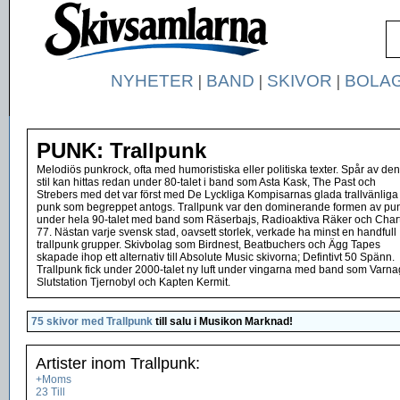
NYHETER
|
BAND
|
SKIVOR
|
BOLA
PUNK: Trallpunk
Melodiös punkrock, ofta med humoristiska eller politiska texter. Spår av de
stil kan hittas redan under 80-talet i band som Asta Kask, The Past och
Strebers med det var först med De Lyckliga Kompisarnas glada trallvänliga
punk som begreppet antogs. Trallpunk var den dominerande formen av pu
under hela 90-talet med band som Räserbajs, Radioaktiva Räker och Char
77. Nästan varje svensk stad, oavsett storlek, verkade ha minst en handfull
trallpunk grupper. Skivbolag som Birdnest, Beatbuchers och Ägg Tapes
skapade ihop ett alternativ till Absolute Music skivorna; Defintivt 50 Spänn.
Trallpunk fick under 2000-talet ny luft under vingarna med band som Varna
Slutstation Tjernobyl och Kapten Kermit.
75 skivor med Trallpunk
till salu i
Musikon Marknad
!
Artister inom Trallpunk:
+Moms
23 Till