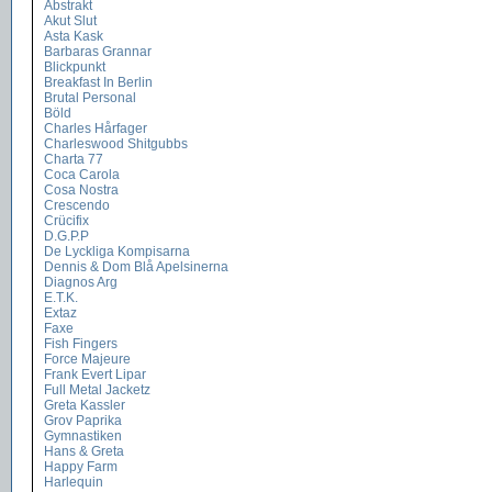
Abstrakt
Akut Slut
Asta Kask
Barbaras Grannar
Blickpunkt
Breakfast In Berlin
Brutal Personal
Böld
Charles Hårfager
Charleswood Shitgubbs
Charta 77
Coca Carola
Cosa Nostra
Crescendo
Crücifix
D.G.P.P
De Lyckliga Kompisarna
Dennis & Dom Blå Apelsinerna
Diagnos Arg
E.T.K.
Extaz
Faxe
Fish Fingers
Force Majeure
Frank Evert Lipar
Full Metal Jacketz
Greta Kassler
Grov Paprika
Gymnastiken
Hans & Greta
Happy Farm
Harlequin