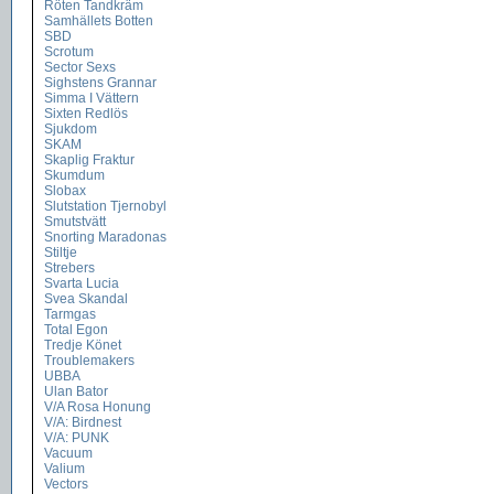
Röten Tandkräm
Samhällets Botten
SBD
Scrotum
Sector Sexs
Sighstens Grannar
Simma I Vättern
Sixten Redlös
Sjukdom
SKAM
Skaplig Fraktur
Skumdum
Slobax
Slutstation Tjernobyl
Smutstvätt
Snorting Maradonas
Stiltje
Strebers
Svarta Lucia
Svea Skandal
Tarmgas
Total Egon
Tredje Könet
Troublemakers
UBBA
Ulan Bator
V/A Rosa Honung
V/A: Birdnest
V/A: PUNK
Vacuum
Valium
Vectors