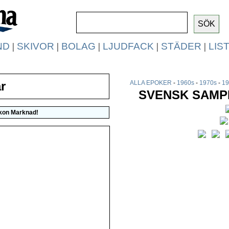
ND
|
SKIVOR
|
BOLAG
|
LJUDFACK
|
STÄDER
|
LIS
r
ALLA EPOKER
-
1960s
-
1970s
-
19
SVENSK SAMPL
kon Marknad
!