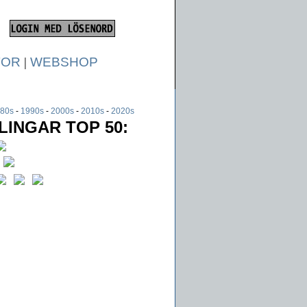
TOR
|
WEBSHOP
80s
-
1990s
-
2000s
-
2010s
-
2020s
INGAR TOP 50: