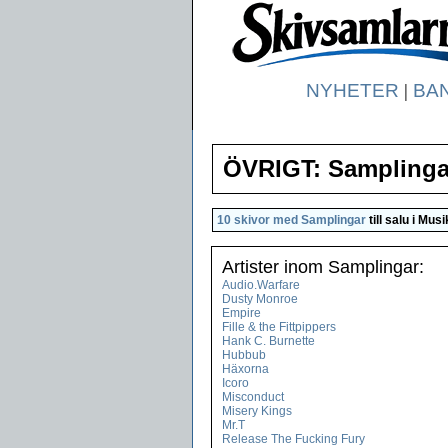
NYHETER
|
BA
ÖVRIGT: Samplinga
10 skivor med Samplingar
till salu i
Musi
Artister inom Samplingar:
Audio.Warfare
Dusty Monroe
Empire
Fille & the Fittpippers
Hank C. Burnette
Hubbub
Häxorna
Icoro
Misconduct
Misery Kings
Mr.T
Release The Fucking Fury