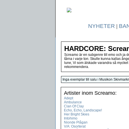
NYHETER
|
BA
HARDCORE: Screa
Screamo är en subgenre till emo och ja d
tårna i varje ton. Skulle kunna kallas å
lune, Vi som älskade varandra så mycket 
rekommendera.
Inga exemplar till salu i Musikon Skivmark
Artister inom Screamo:
Adept
Ambulance
Clan Of Clay
Echo, Echo, Landscape!
Her Bright Skies
Intohimo
Nionde Plågan
V/A: Osorterat