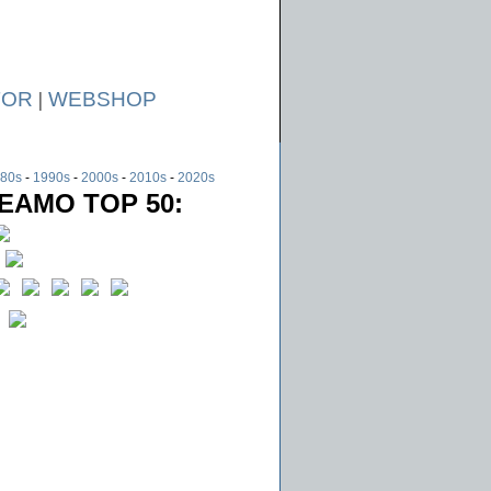
TOR
|
WEBSHOP
80s
-
1990s
-
2000s
-
2010s
-
2020s
EAMO TOP 50: