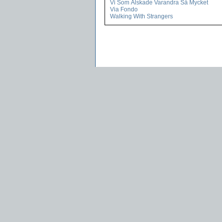
Vi Som Älskade Varandra Så Mycket
Via Fondo
Walking With Strangers