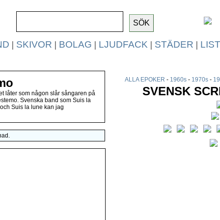
ND
|
SKIVOR
|
BOLAG
|
LJUDFACK
|
STÄDER
|
LIS
mo
ALLA EPOKER
-
1960s
-
1970s
-
19
SVENSK SCR
et låter som någon slår sångaren på
ngestemo. Svenska band som Suis la
och Suis la lune kan jag
nad.