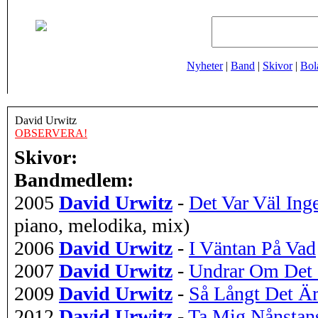
Nyheter
|
Band
|
Skivor
|
Bol
David Urwitz
OBSERVERA!
Skivor:
Bandmedlem:
2005
David Urwitz
-
Det Var Väl In
piano, melodika, mix)
2006
David Urwitz
-
I Väntan På Vad
2007
David Urwitz
-
Undrar Om Det
2009
David Urwitz
-
Så Långt Det Är
2012
David Urwitz
-
Ta Mig Nånstans