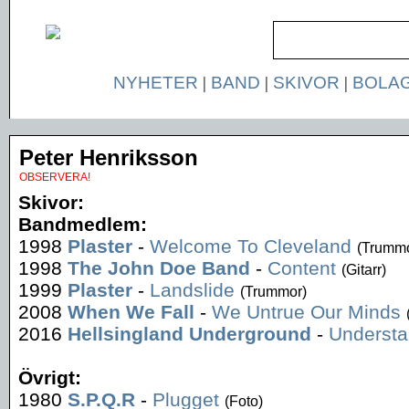
NYHETER
|
BAND
|
SKIVOR
|
BOLA
Peter Henriksson
OBSERVERA!
Skivor:
Bandmedlem:
1998
Plaster
-
Welcome To Cleveland
(Trummo
1998
The John Doe Band
-
Content
(Gitarr)
1999
Plaster
-
Landslide
(Trummor)
2008
When We Fall
-
We Untrue Our Minds
2016
Hellsingland Underground
-
Understa
Övrigt:
1980
S.P.Q.R
-
Plugget
(Foto)