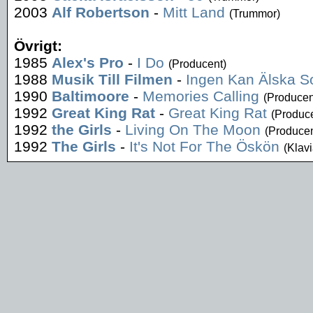
2003
Alf Robertson
-
Mitt Land
(Trummor)
Övrigt:
1985
Alex's Pro
-
I Do
(Producent)
1988
Musik Till Filmen
-
Ingen Kan Älska S
1990
Baltimoore
-
Memories Calling
(Producen
1992
Great King Rat
-
Great King Rat
(Produce
1992
the Girls
-
Living On The Moon
(Producen
1992
The Girls
-
It's Not For The Öskön
(Klavi