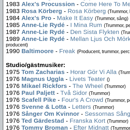
1983
Alex's Procussion
-
Come Here To M
1983
Rosa Körberg
-
Rosa Körberg
(Trummor, 
1984
Alex's Pro
-
Make It Easy
(Trummor, sång)
1985
Anne-Lie Rydé
-
I Mina Rum
(Trummor, p
1987
Anne-Lie Rydé
-
Den Sista Flykten
(Tr
1989
Anne-Lie Rydé
-
Mellan Ljus Och Mör
producent)
1990
Baltimoore
-
Freak
(Producent, trummor, perc
Studio/gästmusiker:
1975
Tom Zacharias
-
Horar Gör Vi Alla
(Tru
1976
Magnus Uggla
-
Livets Teater
()
1976
Mikael Rickfors
-
The Wheel
(Trummor)
1976
Paul Paljett
-
Två Sidor
(Trummor)
1976
Scafell Pike
-
Four's A Crowd
(Trummor, p
1976
Svenne & Lotta
-
Letters
(Trummor)
1976
Sånger Om Kvinnor
-
Sessornas Sång
1976
Ted Gärdestad
-
Franska Kort
(Trummor)
1976
Tommy Broman
-
Efter Midnatt
(Trummor