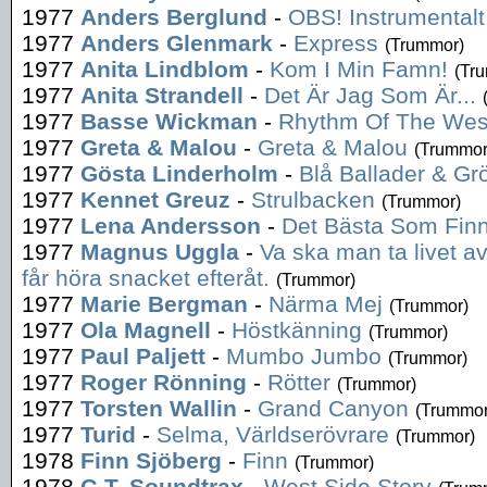
1977
Anders Berglund
-
OBS! Instrumentalt
1977
Anders Glenmark
-
Express
(Trummor)
1977
Anita Lindblom
-
Kom I Min Famn!
(Tr
1977
Anita Strandell
-
Det Är Jag Som Är...
1977
Basse Wickman
-
Rhythm Of The Wes
1977
Greta & Malou
-
Greta & Malou
(Trummor
1977
Gösta Linderholm
-
Blå Ballader & G
1977
Kennet Greuz
-
Strulbacken
(Trummor)
1977
Lena Andersson
-
Det Bästa Som Fin
1977
Magnus Uggla
-
Va ska man ta livet av
får höra snacket efteråt.
(Trummor)
1977
Marie Bergman
-
Närma Mej
(Trummor)
1977
Ola Magnell
-
Höstkänning
(Trummor)
1977
Paul Paljett
-
Mumbo Jumbo
(Trummor)
1977
Roger Rönning
-
Rötter
(Trummor)
1977
Torsten Wallin
-
Grand Canyon
(Trummor
1977
Turid
-
Selma, Världserövrare
(Trummor)
1978
Finn Sjöberg
-
Finn
(Trummor)
1978
G.T. Soundtrax
-
West Side Story