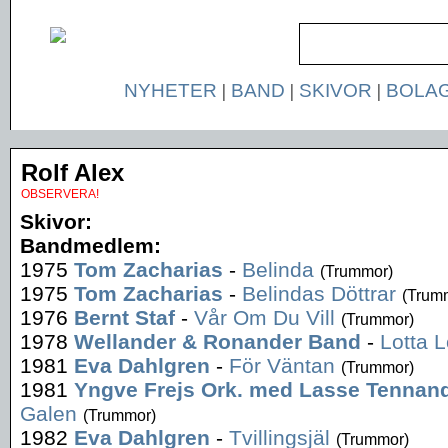
NYHETER
|
BAND
|
SKIVOR
|
BOLA
Rolf Alex
OBSERVERA!
Skivor:
Bandmedlem:
1975
Tom Zacharias
-
Belinda
(Trummor)
1975
Tom Zacharias
-
Belindas Döttrar
(Trum
1976
Bernt Staf
-
Vår Om Du Vill
(Trummor)
1978
Wellander & Ronander Band
-
Lotta 
1981
Eva Dahlgren
-
För Väntan
(Trummor)
1981
Yngve Frejs Ork. med Lasse Tennan
Galen
(Trummor)
1982
Eva Dahlgren
-
Tvillingsjäl
(Trummor)