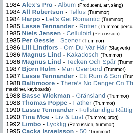
1984
Alex's Pro
-
Album
(Producent, arr, sång)
1984
Alf Robertson
-
Tellus
(Trummor)
1984
Harpo
-
Let's Get Romantic
(Trummor)
1985
Lasse Tennander
-
Rötter
(Trummor, percu
1985
Niels Jensen
-
Celluloid
(Percussion)
1985
Per Gessle
-
Scener
(Trummor)
1986
Lill Lindfors
-
Om Du Var Här
(Slagverk)
1986
Magnus Lind
-
Kakadosch
(Trummor)
1986
Magnus Lind
-
Tecken Och Spår
(Trumm
1987
Björn Holm
-
Man Överbord
(Trummor)
1987
Lasse Tennander
-
Ett Rum & Son
(Tru
1988
Baltimoore
-
There's No Danger On T
maskiner, keyboards)
1988
Basse Wickman
-
Gränsland
(Trummor)
1988
Thomas Poppe
-
Father
(Trummor)
1990
Lasse Tennander
-
Fullständiga Rättig
1990
Tina Moe
-
Liv & Lust
(Trummor, prog)
1992
Limbo
-
Lycklig
(Percussion, trummor)
1995
Cacka Israelsson
-
50
(Trummor)