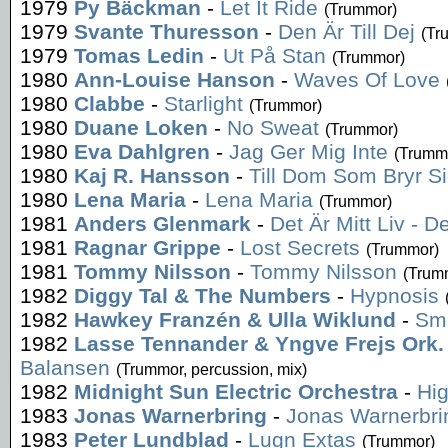
1979
Py Bäckman
-
Let It Ride
(Trummor)
1979
Svante Thuresson
-
Den Är Till Dej
(Tr
1979
Tomas Ledin
-
Ut På Stan
(Trummor)
1980
Ann-Louise Hanson
-
Waves Of Love
1980
Clabbe
-
Starlight
(Trummor)
1980
Duane Loken
-
No Sweat
(Trummor)
1980
Eva Dahlgren
-
Jag Ger Mig Inte
(Trumm
1980
Kaj R. Hansson
-
Till Dom Som Bryr S
1980
Lena Maria
-
Lena Maria
(Trummor)
1981
Anders Glenmark
-
Det Är Mitt Liv - D
1981
Ragnar Grippe
-
Lost Secrets
(Trummor)
1981
Tommy Nilsson
-
Tommy Nilsson
(Trum
1982
Diggy Tal & The Numbers
-
Hypnosis
1982
Hawkey Franzén & Ulla Wiklund
-
Smu
1982
Lasse Tennander & Yngve Frejs Ork.
Balansen
(Trummor, percussion, mix)
1982
Midnight Sun Electric Orchestra
-
Hi
1983
Jonas Warnerbring
-
Jonas Warnerbri
1983
Peter Lundblad
-
Lugn Extas
(Trummor)