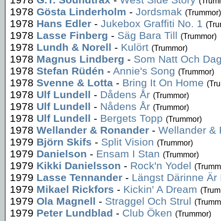
(Trum
1978
Gösta Linderholm
-
Jordsmak
(Trummor)
1978
Hans Edler
-
Jukebox Graffiti No. 1
(Tr
1978
Lasse Finberg
-
Säg Bara Till
(Trummor)
1978
Lundh & Norell
-
Kulört
(Trummor)
1978
Magnus Lindberg
-
Som Natt Och Da
1978
Stefan Rüdén
-
Annie's Song
(Trummor)
1978
Svenne & Lotta
-
Bring It On Home
(Tr
1978
Ulf Lundell
-
Dådens År
(Trummor)
1978
Ulf Lundell
-
Nådens År
(Trummor)
1978
Ulf Lundell
-
Bergets Topp
(Trummor)
1978
Wellander & Ronander
-
Wellander &
1979
Björn Skifs
-
Split Vision
(Trummor)
1979
Danielson
-
Ensam I Stan
(Trummor)
1979
Kikki Danielsson
-
Rock'n Yodel
(Trumm
1979
Lasse Tennander
-
Längst Därinne Är
1979
Mikael Rickfors
-
Kickin' A Dream
(Trum
1979
Ola Magnell
-
Straggel Och Strul
(Trumm
1979
Peter Lundblad
-
Club Öken
(Trummor)