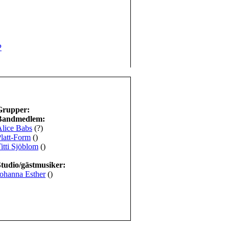
P
Grupper:
Bandmedlem:
lice Babs
(?)
latt-Form
()
itti Sjöblom
()
Studio/gästmusiker:
ohanna Esther
()