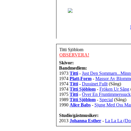
Titti Sjöblom
OBSERVERA!
Skivor:
Bandmedlem:
1973
Titti
-
Just Den Sommarn...Min
1974
Platt-Form
-
Massor Av Blomm
1974
Titti
-
Dussinet Fullt
(Sång)
1974
Titti Sjöblom
-
Fröken Ur Sång
1975
Titti
-
Över En Fruntimmerssuck
1989
Titti Sjöblom
-
Special
(Sång)
1990
Alice Babs
-
Sjung Med Oss M
Studio/gästmusiker:
2013
Johanna Esther
-
La La La (Don