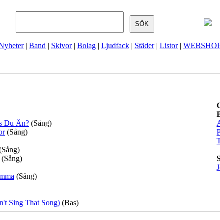
Nyheter
|
Band
|
Skivor
|
Bolag
|
Ljudfack
|
Städer
|
Listor
|
WEBSHO
ns Du Än?
(Sång)
A
or
(Sång)
P
T
(Sång)
(Sång)
J
amma
(Sång)
't Sing That Song)
(Bas)