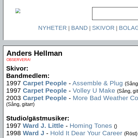
NYHETER
|
BAND
|
SKIVOR
|
BOLA
Anders Hellman
OBSERVERA!
Skivor:
Bandmedlem:
1997
Carpet People
-
Assemble & Plug
(Sång,
1997
Carpet People
-
Volley U Make
(Sång, git
2003
Carpet People
-
More Bad Weather Co
(Sång, gitarr)
Studio/gästmusiker:
1997
Ward J. Little
-
Homing Tones
()
1998
Ward J
-
Hold It Dear Your Career
(Röst)