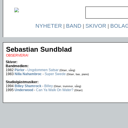
NYHETER
|
BAND
|
SKIVOR
|
BOLA
Sebastian Sundblad
OBSERVERA!
Skivor:
Bandmedlem:
1982
Pärlor
-
Ungdommen Satsar
(Gitarr, sång)
1983
Nilla Nahambroc
-
Super Swede
(Gitarr, bas, piano)
Studio/gästmusiker:
1994
Billey Shamrock
-
Billey
(Gitarr, trummor, sång)
1995
Underwood
-
Can Ya Walk On Water?
(Gitarr)