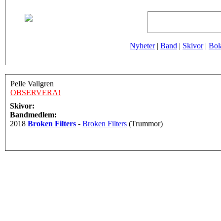
Nyheter
|
Band
|
Skivor
|
Bol
Pelle Vallgren
OBSERVERA!
Skivor:
Bandmedlem:
2018
Broken Filters
-
Broken Filters
(Trummor)