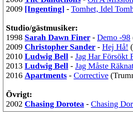
2009
[Ingenting]
-
Tomhet, Idel Tomh
Studio/gästmusiker:
1998
Sarah Dawn Finer
-
Demo -98
2009
Christopher Sander
-
Hej Hå!
2010
Ludwig Bell
-
Jag Har Försökt 
2013
Ludwig Bell
-
Jag Måste Räknat
2016
Apartments
-
Corrective
(Trum
Övrigt:
2002
Chasing Dorotea
-
Chasing Dor