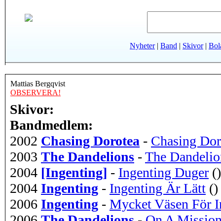
Nyheter
|
Band
|
Skivor
|
Bol
Mattias Bergqvist
OBSERVERA!
Skivor:
Bandmedlem:
2002
Chasing Dorotea
-
Chasing Dor
2003
The Dandelions
-
The Dandelio
2004
[Ingenting]
-
Ingenting Duger
()
2004
Ingenting
-
Ingenting Är Lätt
()
2006
Ingenting
-
Mycket Väsen För I
2006
The Dandelions
-
On A Missio