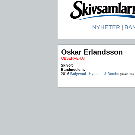
NYHETER
|
BA
Oskar Erlandsson
OBSERVERA!
Skivor:
Bandmedlem:
2016
Bolywool
-
Hymnals & Bombs
(Gitarr, bas,