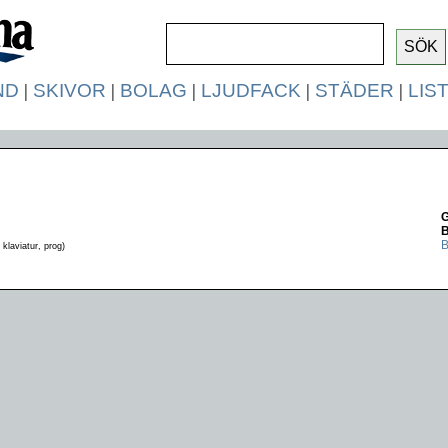
ND
|
SKIVOR
|
BOLAG
|
LJUDFACK
|
STÄDER
|
LIS
G
B
 klaviatur, prog)