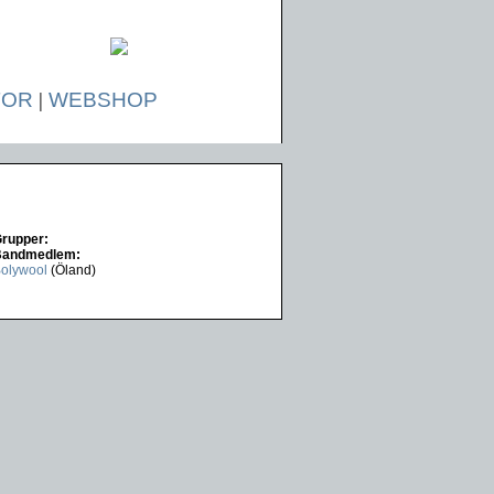
TOR
|
WEBSHOP
rupper:
Bandmedlem:
olywool
(Öland)