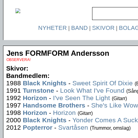
NYHETER
|
BAND
|
SKIVOR
|
BOLA
Jens FORMFORM Andersson
OBSERVERA!
Skivor:
Bandmedlem:
1988
Black Knights
-
Sweet Spirit Of Dixie
(
1991
Turnstone
-
Look What I've Found
(Sån
1992
Horizon
-
I've Seen The Light
(Gitarr)
1997
Handsome Brothers
-
She's Like Wow
1998
Horizon
-
Horizon
(Gitarr)
2000
Black Knights
-
Yonder Comes A Suck
2012
Popterror
-
Svartåsen
(Trummor, omslag)