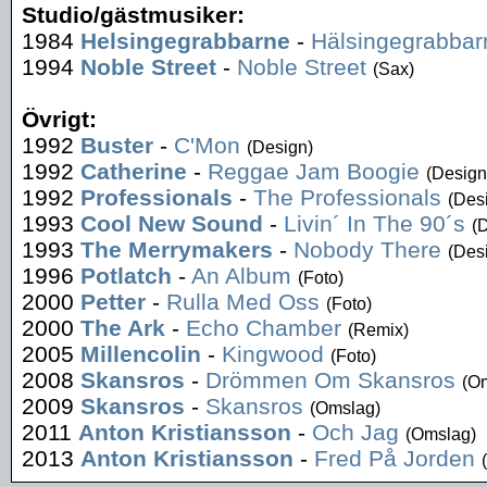
Studio/gästmusiker:
1984
Helsingegrabbarne
-
Hälsingegrabbar
1994
Noble Street
-
Noble Street
(Sax)
Övrigt:
1992
Buster
-
C'Mon
(Design)
1992
Catherine
-
Reggae Jam Boogie
(Design
1992
Professionals
-
The Professionals
(Des
1993
Cool New Sound
-
Livin´ In The 90´s
(
1993
The Merrymakers
-
Nobody There
(Des
1996
Potlatch
-
An Album
(Foto)
2000
Petter
-
Rulla Med Oss
(Foto)
2000
The Ark
-
Echo Chamber
(Remix)
2005
Millencolin
-
Kingwood
(Foto)
2008
Skansros
-
Drömmen Om Skansros
(O
2009
Skansros
-
Skansros
(Omslag)
2011
Anton Kristiansson
-
Och Jag
(Omslag)
2013
Anton Kristiansson
-
Fred På Jorden