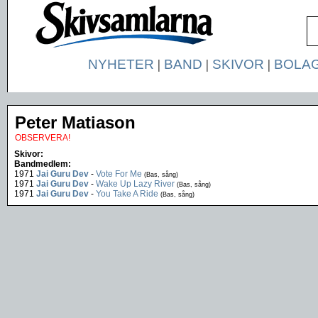
NYHETER
|
BAND
|
SKIVOR
|
BOLA
Peter Matiason
OBSERVERA!
Skivor:
Bandmedlem:
1971
Jai Guru Dev
-
Vote For Me
(Bas, sång)
1971
Jai Guru Dev
-
Wake Up Lazy River
(Bas, sång)
1971
Jai Guru Dev
-
You Take A Ride
(Bas, sång)