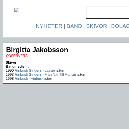
NYHETER
|
BAND
|
SKIVOR
|
BOLA
Birgitta Jakobsson
OBSERVERA!
Skivor:
Bandmedlem:
1990
Ainbusk Singers
-
Lassie
(Sång)
1993
Ainbusk Singers
-
Från När Till Fjärran
(Sång)
1998
Ainbusk
-
Ainbusk
(Sång)