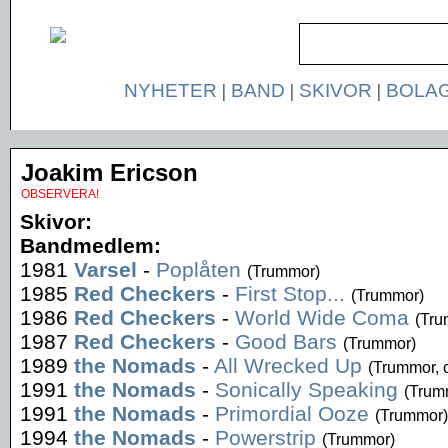
NYHETER
|
BAND
|
SKIVOR
|
BOLA
Joakim Ericson
OBSERVERA!
Skivor:
Bandmedlem:
1981
Varsel
-
Poplåten
(Trummor)
1985
Red Checkers
-
First Stop...
(Trummor)
1986
Red Checkers
-
World Wide Coma
(Tru
1987
Red Checkers
-
Good Bars
(Trummor)
1989
the Nomads
-
All Wrecked Up
(Trummor, 
1991
the Nomads
-
Sonically Speaking
(Trum
1991
the Nomads
-
Primordial Ooze
(Trummor)
1994
the Nomads
-
Powerstrip
(Trummor)