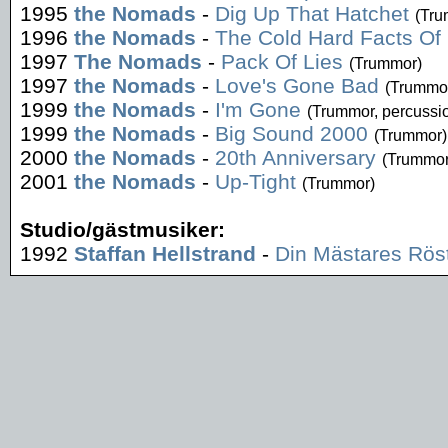
1995
the Nomads
-
Dig Up That Hatchet
(Tru
1996
the Nomads
-
The Cold Hard Facts Of 
1997
The Nomads
-
Pack Of Lies
(Trummor)
1997
the Nomads
-
Love's Gone Bad
(Trummo
1999
the Nomads
-
I'm Gone
(Trummor, percussi
1999
the Nomads
-
Big Sound 2000
(Trummor)
2000
the Nomads
-
20th Anniversary
(Trummor
2001
the Nomads
-
Up-Tight
(Trummor)
Studio/gästmusiker:
1992
Staffan Hellstrand
-
Din Mästares Rös