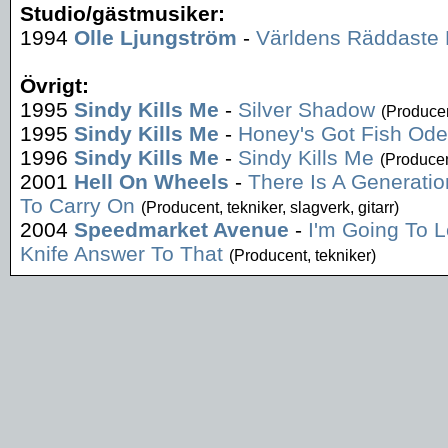
Studio/gästmusiker:
1994
Olle Ljungström
-
Världens Räddaste
Övrigt:
1995
Sindy Kills Me
-
Silver Shadow
(Produce
1995
Sindy Kills Me
-
Honey's Got Fish Od
1996
Sindy Kills Me
-
Sindy Kills Me
(Producen
2001
Hell On Wheels
-
There Is A Generati
To Carry On
(Producent, tekniker, slagverk, gitarr)
2004
Speedmarket Avenue
-
I'm Going To 
Knife Answer To That
(Producent, tekniker)