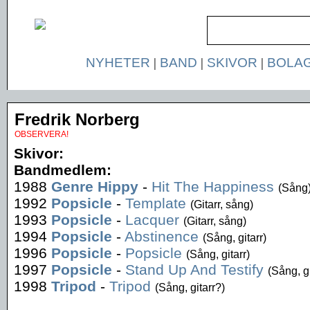
NYHETER
|
BAND
|
SKIVOR
|
BOLA
Fredrik Norberg
OBSERVERA!
Skivor:
Bandmedlem:
1988
Genre Hippy
-
Hit The Happiness
(Sång
1992
Popsicle
-
Template
(Gitarr, sång)
1993
Popsicle
-
Lacquer
(Gitarr, sång)
1994
Popsicle
-
Abstinence
(Sång, gitarr)
1996
Popsicle
-
Popsicle
(Sång, gitarr)
1997
Popsicle
-
Stand Up And Testify
(Sång, gi
1998
Tripod
-
Tripod
(Sång, gitarr?)