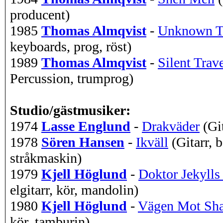
producent)
1985
Thomas Almqvist
-
Unknown T
keyboards, prog, röst)
1989
Thomas Almqvist
-
Silent Trave
Percussion, trumprog)
Studio/gästmusiker:
1974
Lasse Englund
-
Drakväder
(Gi
1978
Sören Hansen
-
Ikväll
(Gitarr, 
stråkmaskin)
1979
Kjell Höglund
-
Doktor Jekylls
elgitarr, kör, mandolin)
1980
Kjell Höglund
-
Vägen Mot Sha
kör, tamburin)