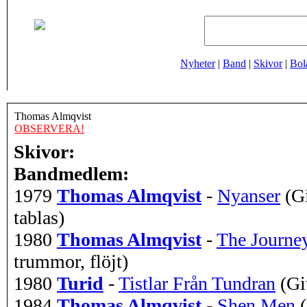
Nyheter
|
Band
|
Skivor
|
Bol
Thomas Almqvist
OBSERVERA!
Skivor:
Bandmedlem:
1979
Thomas Almqvist
-
Nyanser
(Gi
tablas)
1980
Thomas Almqvist
-
The Journe
trummor, flöjt)
1980
Turid
-
Tistlar Från Tundran
(Gi
1984
Thomas Almqvist
-
Shen Men