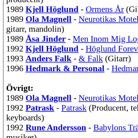
1989
Kjell Höglund
-
Ormens År
(Gi
1989
Ola Magnell
-
Neurotikas Motel
gitarr, mandolin)
1989
Åsa Jinder
-
Men Inom Mig Log
1992
Kjell Höglund
-
Höglund Forev
1993
Anders Falk
-
& Falk
(Gitarr)
1996
Hedmark & Personal
-
Hedmar
Övrigt:
1989
Ola Magnell
-
Neurotikas Motel
1992
Patrask
-
Patrask
(Producent, tek
keyboards)
1992
Rune Andersson
-
Babylons Tr
musiker)