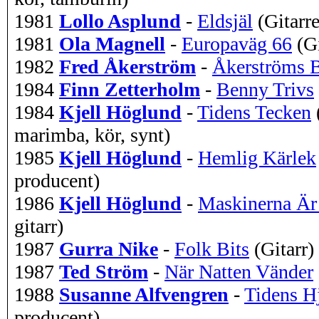
1981
Lollo Asplund
-
Eldsjäl
(Gitarr
1981
Ola Magnell
-
Europaväg 66
(G
1982
Fred Åkerström
-
Åkerströms 
1984
Finn Zetterholm
-
Benny Trivs
1984
Kjell Höglund
-
Tidens Tecken
marimba, kör, synt)
1985
Kjell Höglund
-
Hemlig Kärlek
producent)
1986
Kjell Höglund
-
Maskinerna Är
gitarr)
1987
Gurra Nike
-
Folk Bits
(Gitarr)
1987
Ted Ström
-
När Natten Vänder
1988
Susanne Alfvengren
-
Tidens H
producent)