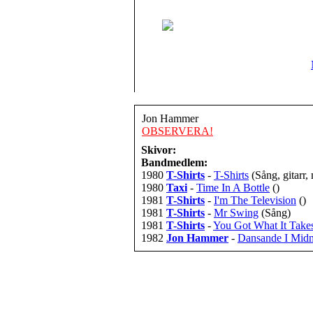
Jon Hammer
OBSERVERA!
Skivor:
Bandmedlem:
1980
T-Shirts
-
T-Shirts
(Sång, gitarr,
1980
Taxi
-
Time In A Bottle
()
1981
T-Shirts
-
I'm The Television
()
1981
T-Shirts
-
Mr Swing
(Sång)
1981
T-Shirts
-
You Got What It Take
1982
Jon Hammer
-
Dansande I Midn