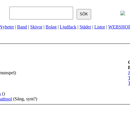
Nyheter
|
Band
|
Skivor
|
Bolag
|
Ljudfack
|
Städer
|
Listor
|
WEBSHO
 munspel)
T
T
s
()
attssol
(Sång, synt?)