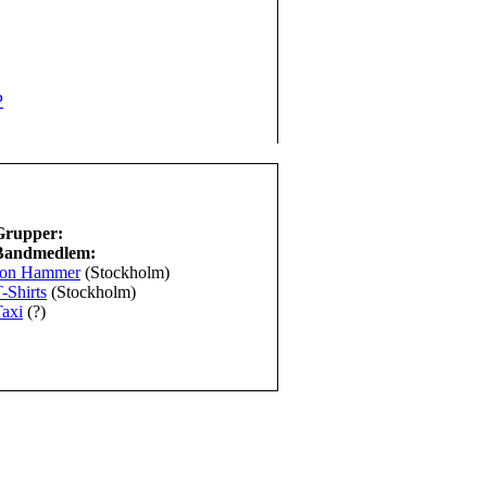
P
Grupper:
Bandmedlem:
Jon Hammer
(Stockholm)
-Shirts
(Stockholm)
axi
(?)