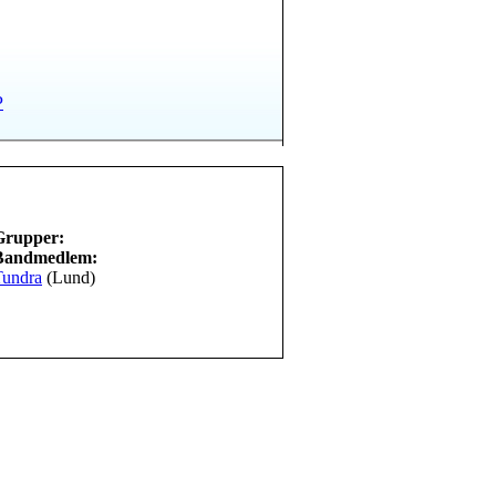
P
Grupper:
Bandmedlem:
Tundra
(Lund)