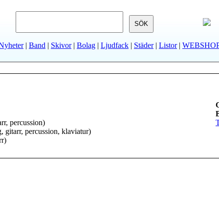
Nyheter
|
Band
|
Skivor
|
Bolag
|
Ljudfack
|
Städer
|
Listor
|
WEBSHO
arr, percussion)
, gitarr, percussion, klaviatur)
rr)