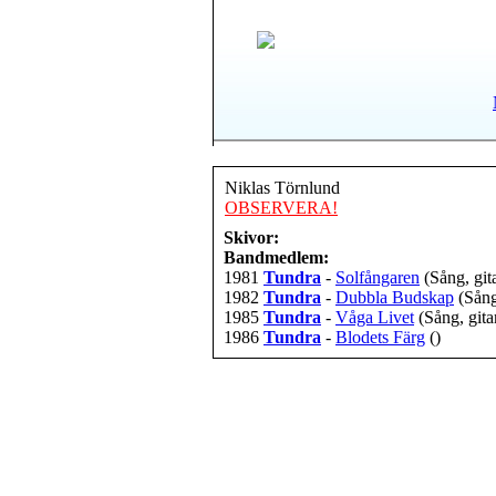
Niklas Törnlund
OBSERVERA!
Skivor:
Bandmedlem:
1981
Tundra
-
Solfångaren
(Sång, git
1982
Tundra
-
Dubbla Budskap
(Sång
1985
Tundra
-
Våga Livet
(Sång, gita
1986
Tundra
-
Blodets Färg
()