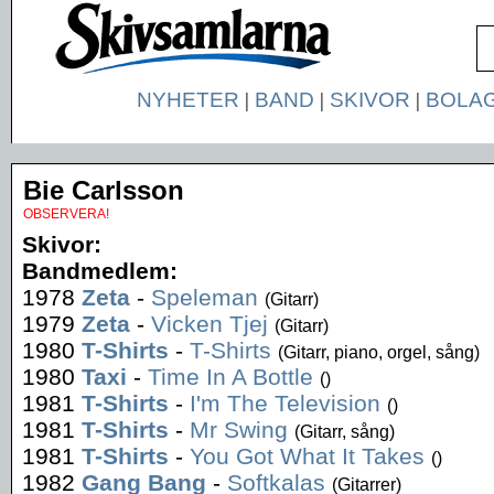
NYHETER
|
BAND
|
SKIVOR
|
BOLA
Bie Carlsson
OBSERVERA!
Skivor:
Bandmedlem:
1978
Zeta
-
Speleman
(Gitarr)
1979
Zeta
-
Vicken Tjej
(Gitarr)
1980
T-Shirts
-
T-Shirts
(Gitarr, piano, orgel, sång)
1980
Taxi
-
Time In A Bottle
()
1981
T-Shirts
-
I'm The Television
()
1981
T-Shirts
-
Mr Swing
(Gitarr, sång)
1981
T-Shirts
-
You Got What It Takes
()
1982
Gang Bang
-
Softkalas
(Gitarrer)