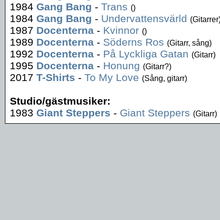
1984
Gang Bang
-
Trans
()
1984
Gang Bang
-
Undervattensvärld
(Gitarrer
1987
Docenterna
-
Kvinnor
()
1989
Docenterna
-
Söderns Ros
(Gitarr, sång)
1992
Docenterna
-
På Lyckliga Gatan
(Gitarr)
1995
Docenterna
-
Honung
(Gitarr?)
2017
T-Shirts
-
To My Love
(Sång, gitarr)
Studio/gästmusiker:
1983
Giant Steppers
-
Giant Steppers
(Gitarr)