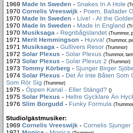
1969
Made In Sweden
-
Snakes In A Hole
(T
1970
Cornelis Vreeswijk
-
Poem, Ballader O
1970
Made In Sweden
-
Live! - At the Golde
1970
Made In Sweden
-
Made In England
(T
1970
Musiksaga
-
Regnbågslandet
(Trummor, 
1971
Merit Hemmingson
-
Huvva!
(Trummor, p
1971
Musiksaga
-
Gullivers Resor
(Trummor)
1972
Solar Plexus
-
Solar Plexus
(Trummor, tam
1973
Solar Plexus
-
Solar Plexus 2
(Trummor)
1973
Tommy Körberg
-
Sjunger Birger Sjöb
1974
Solar Plexus
-
Det Är Inte Båten Som 
Som Rör Sig
(Trummor)
1975
-
Öppen Kanal - Eller Stängd?
()
1975
Solar Plexus
-
Hellre Gycklare Än Hyc
1976
Slim Borgudd
-
Funky Formula
(Trummor
Studio/gästmusiker:
1969
Cornelis Vreeswijk
-
Cornelis Sjunger
1971
Monica
-
Monica
(Trummor)