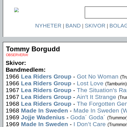
NYHETER
|
BAND
|
SKIVOR
|
BOLA
Tommy Borgudd
OBSERVERA!
Skivor:
Bandmedlem:
1966
Lea Riders Group
-
Got No Woman
(T
1966
Lea Riders Group
-
Lost Love
(Tamburin)
1967
Lea Riders Group
-
The Situation's Ra
1967
Lea Riders Group
-
Ain't It Strange
(Tr
1968
Lea Riders Group
-
The Forgotten Gen
1968
Made In Sweden
-
Made In Sweden (W
1969
Jojje Wadenius
-
Goda´ Goda´
(Trummor
1969
Made In Sweden
-
I Don’t Care
(Trummor