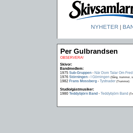
NYHETER
|
BA
Per Gulbrandsen
OBSERVERA!
Skivor:
Bandmedlem:
1975
Sub-Gruppen
-
När Dom Talar Om Fred
1976
Störningen
-
I Görningen
(Sång, trummor, s
1982
Frans Mossberg
-
Tystnader
(Trummor)
Studio/gästmusiker:
1980
Teddybjörn Band
-
Teddybjörn Band
(T