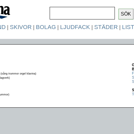
ND
|
SKIVOR
|
BOLAG
|
LJUDFACK
|
STÄDER
|
LIS
G
F
(sång trummor orgel klavina)
S
lagverk)
S
S
T
rummor)