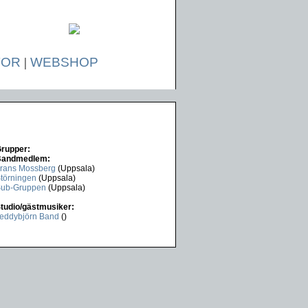
TOR
|
WEBSHOP
rupper:
Bandmedlem:
rans Mossberg
(Uppsala)
törningen
(Uppsala)
ub-Gruppen
(Uppsala)
tudio/gästmusiker:
eddybjörn Band
()