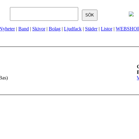
Nyheter
|
Band
|
Skivor
|
Bolag
|
Ljudfack
|
Städer
|
Listor
|
WEBSHO
Bas)