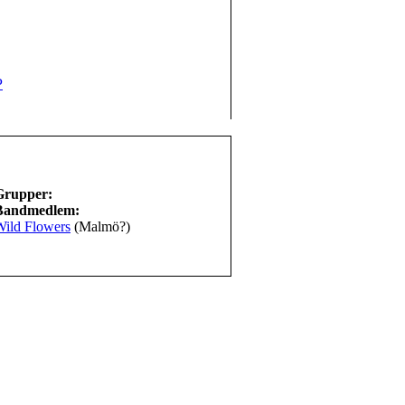
P
Grupper:
Bandmedlem:
Wild Flowers
(Malmö?)