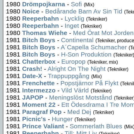
1980
Drömpojkarna
-
Sofi
(Mix)
1980
Noice
-
Bedårande Barn Av Sin Tid
(Tek
1980
Reeperbahn
-
Lycklig
(Tekniker)
1980
Reeperbahn
-
Inget
(Tekniker)
1980
Thomas Wiehe
-
Med Örat Mot Jorden
1981
Bitch Boys
-
Continental
(Tekniker, produce
1981
Bitch Boys
-
A´Capella Schumacher
(T
1981
Bitch Boys
-
H-Son Produktion
(Tekniker
1981
Chatterbox
-
Europop
(Tekniker, mix)
1981
Crash!
-
Alright On The Night
(Tekniker)
1981
Date-X
-
Trappuppgång
(Mix)
1981
Frenchette
-
Popstjärnor På Flykt
(Tekni
1981
Intermezzo
-
Vild Värld
(Tekniker)
1981
JAPOP
-
Meningslöst Motstånd
(Tekniker
1981
Moment 22
-
Ett Ödesdrama I Tre Mo
1981
Paragraf Pop
-
Med Dej
(Tekniker)
1981
Picnic's
-
Hunger
(Tekniker)
1981
Prince Valiant
-
Sommerlath Blues
(Mix
1981
Reeperbahn
-
Till: Mitt Liv
(Tekniker)