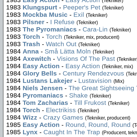
(Tekniker)
1983
Klungspurt
-
Peeper's Pet
(Tekniker)
1983
Mockba Music
-
Exil
(Tekniker)
1983
Pilsner
-
I Refuse
(Tekniker)
1983
The Pyromaniacs
-
Cara-Lin
(Tekniker)
1983
Torch
-
Torch
(Tekniker, mix, producent)
1983
Trash
-
Watch Out
(Tekniker)
1984
Anna
-
Små Lätta Moln
(Tekniker)
1984
Axewitch
-
Visions Of The Past
(Tekniker
1984
Easy Action
-
Easy Action
(Tekniker, mix)
1984
Glory Bells
-
Century Rendezvous
(Tekn
1984
Lustans Lakejer
-
Lustavision
(Mix)
1984
Niels Jensen
-
The Great Sightseeing 
1984
Pyromaniacs
-
Shake
(Tekniker)
1984
Tom Zacharias
-
Till Frukost
(Tekniker)
1984
Torch
-
Electrikiss
(Tekniker)
1984
Wizz
-
Crazy Games
(Tekniker, producent)
1985
Easy Action
-
Round, Round, Round
(T
1985
Lynx
-
Caught In The Trap
(Producent, tekn