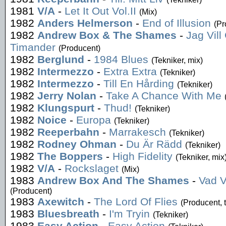
1981
V/A
-
Let It Out Vol.II
(Mix)
1982
Anders Helmerson
-
End of Illusion
(Pr
1982
Andrew Box & The Shames
-
Jag Vil
Timander
(Producent)
1982
Berglund
-
1984 Blues
(Tekniker, mix)
1982
Intermezzo
-
Extra Extra
(Tekniker)
1982
Intermezzo
-
Till En Hårding
(Tekniker)
1982
Jerry Nolan
-
Take A Chance With Me
1982
Klungspurt
-
Thud!
(Tekniker)
1982
Noice
-
Europa
(Tekniker)
1982
Reeperbahn
-
Marrakesch
(Tekniker)
1982
Rodney Ohman
-
Du Är Rädd
(Tekniker)
1982
The Boppers
-
High Fidelity
(Tekniker, mix
1982
V/A
-
Rockslaget
(Mix)
1983
Andrew Box And The Shames
-
Vad V
(Producent)
1983
Axewitch
-
The Lord Of Flies
(Producent, 
1983
Bluesbreath
-
I'm Tryin
(Tekniker)
1983
Easy Action
-
Easy Action