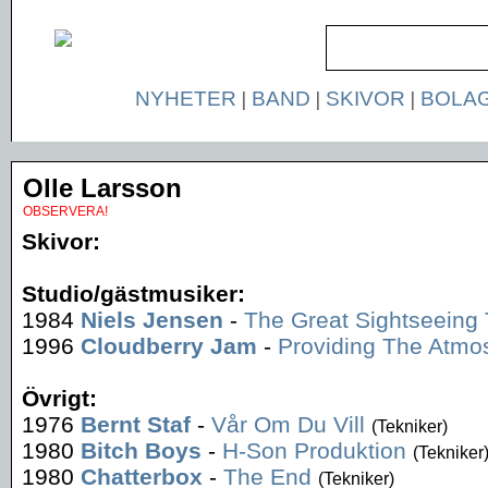
NYHETER
|
BAND
|
SKIVOR
|
BOLA
Olle Larsson
OBSERVERA!
Skivor:
Studio/gästmusiker:
1984
Niels Jensen
-
The Great Sightseeing 
1996
Cloudberry Jam
-
Providing The Atmo
Övrigt:
1976
Bernt Staf
-
Vår Om Du Vill
(Tekniker)
1980
Bitch Boys
-
H-Son Produktion
(Tekniker
1980
Chatterbox
-
The End
(Tekniker)