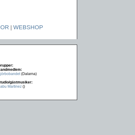
TOR
|
WEBSHOP
rupper:
Bandmedlem:
jörbobandet
(Dalarna)
tudio/gästmusiker:
abu Martinez
()