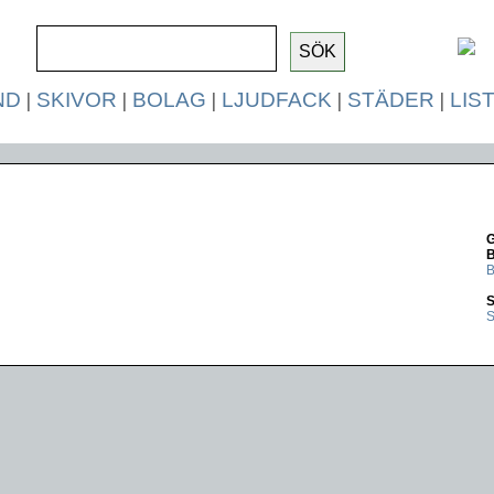
ND
|
SKIVOR
|
BOLAG
|
LJUDFACK
|
STÄDER
|
LIS
G
B
S
S