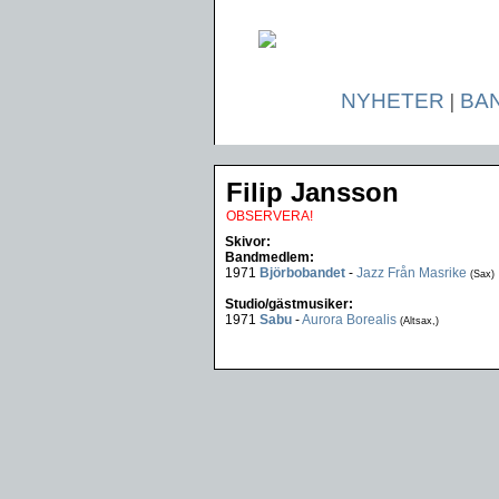
NYHETER
|
BA
Filip Jansson
OBSERVERA!
Skivor:
Bandmedlem:
1971
Björbobandet
-
Jazz Från Masrike
(Sax)
Studio/gästmusiker:
1971
Sabu
-
Aurora Borealis
(Altsax,)