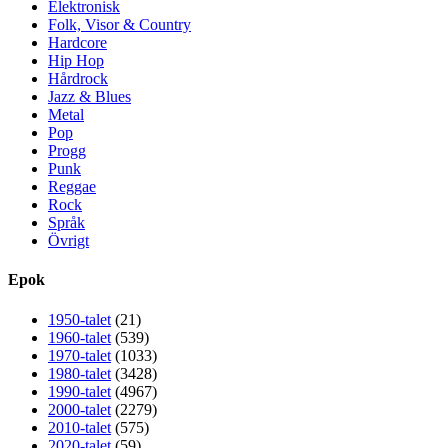
Elektronisk
Folk, Visor & Country
Hardcore
Hip Hop
Hårdrock
Jazz & Blues
Metal
Pop
Progg
Punk
Reggae
Rock
Språk
Övrigt
Epok
1950-talet
(21)
1960-talet
(539)
1970-talet
(1033)
1980-talet
(3428)
1990-talet
(4967)
2000-talet
(2279)
2010-talet
(575)
2020-talet
(59)