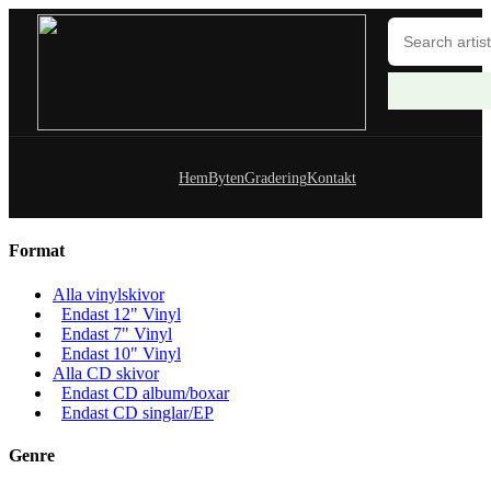
Hem
Byten
Gradering
Kontakt
Format
Alla vinylskivor
Endast 12" Vinyl
Endast 7" Vinyl
Endast 10" Vinyl
Alla CD skivor
Endast CD album/boxar
Endast CD singlar/EP
Genre