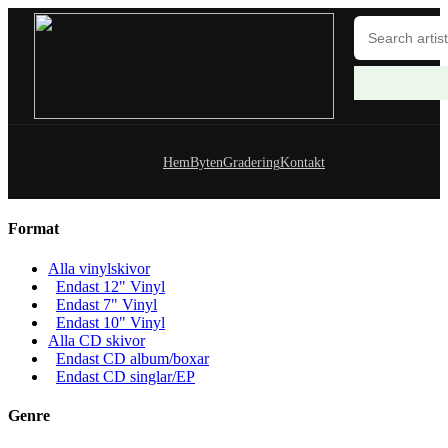
Hem
Byten
Gradering
Kontakt
Format
Alla vinylskivor
Endast 12" Vinyl
Endast 7" Vinyl
Endast 10" Vinyl
Alla CD skivor
Endast CD album/boxar
Endast CD singlar/EP
Genre