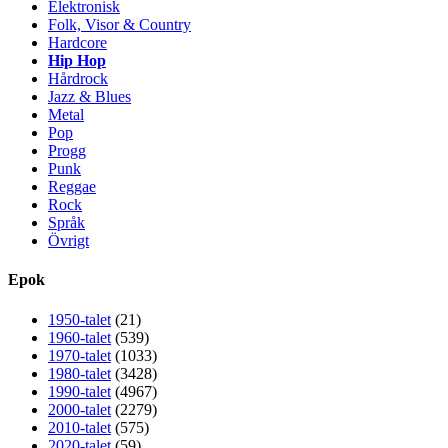
Elektronisk
Folk, Visor & Country
Hardcore
Hip Hop
Hårdrock
Jazz & Blues
Metal
Pop
Progg
Punk
Reggae
Rock
Språk
Övrigt
Epok
1950-talet
(21)
1960-talet
(539)
1970-talet
(1033)
1980-talet
(3428)
1990-talet
(4967)
2000-talet
(2279)
2010-talet
(575)
2020-talet
(59)