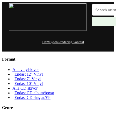
Hem
Byten
Gradering
Kontakt
Format
Alla vinylskivor
Endast 12" Vinyl
Endast 7" Vinyl
Endast 10" Vinyl
Alla CD skivor
Endast CD album/boxar
Endast CD singlar/EP
Genre