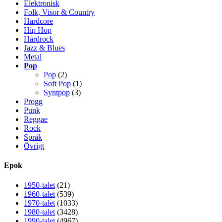
Elektronisk
Folk, Visor & Country
Hardcore
Hip Hop
Hårdrock
Jazz & Blues
Metal
Pop
Pop
(2)
Soft Pop
(1)
Syntpop
(3)
Progg
Punk
Reggae
Rock
Språk
Övrigt
Epok
1950-talet
(21)
1960-talet
(539)
1970-talet
(1033)
1980-talet
(3428)
1990-talet
(4967)