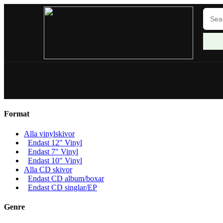
Format
Alla vinylskivor
Endast 12" Vinyl
Endast 7" Vinyl
Endast 10" Vinyl
Alla CD skivor
Endast CD album/boxar
Endast CD singlar/EP
Genre