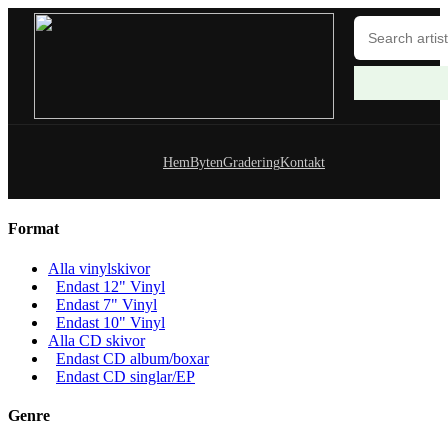
Hem
Byten
Gradering
Kontakt
Format
Alla vinylskivor
Endast 12" Vinyl
Endast 7" Vinyl
Endast 10" Vinyl
Alla CD skivor
Endast CD album/boxar
Endast CD singlar/EP
Genre