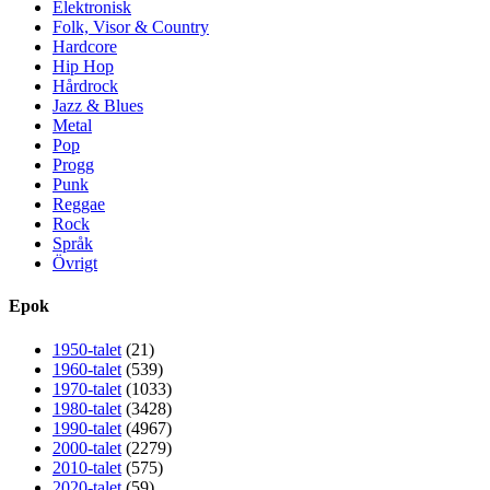
Elektronisk
Folk, Visor & Country
Hardcore
Hip Hop
Hårdrock
Jazz & Blues
Metal
Pop
Progg
Punk
Reggae
Rock
Språk
Övrigt
Epok
1950-talet
(21)
1960-talet
(539)
1970-talet
(1033)
1980-talet
(3428)
1990-talet
(4967)
2000-talet
(2279)
2010-talet
(575)
2020-talet
(59)