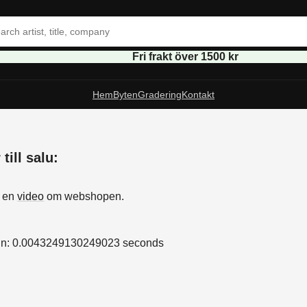
Fri frakt över 1500 kr
Hem
Byten
Gradering
Kontakt
till salu:
s
å en
video
om webshopen.
in: 0.0043249130249023 seconds