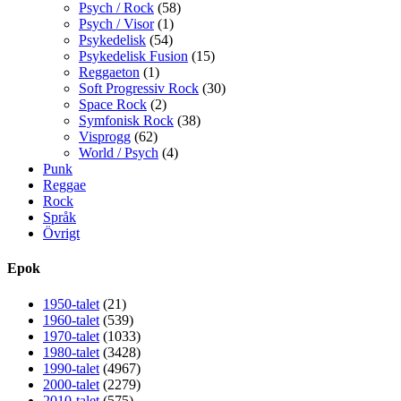
Psych / Rock
(58)
Psych / Visor
(1)
Psykedelisk
(54)
Psykedelisk Fusion
(15)
Reggaeton
(1)
Soft Progressiv Rock
(30)
Space Rock
(2)
Symfonisk Rock
(38)
Visprogg
(62)
World / Psych
(4)
Punk
Reggae
Rock
Språk
Övrigt
Epok
1950-talet
(21)
1960-talet
(539)
1970-talet
(1033)
1980-talet
(3428)
1990-talet
(4967)
2000-talet
(2279)
2010-talet
(575)