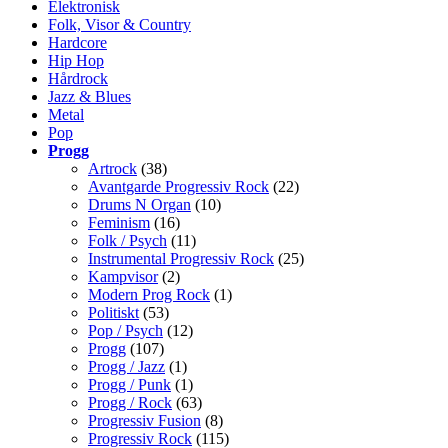
Elektronisk
Folk, Visor & Country
Hardcore
Hip Hop
Hårdrock
Jazz & Blues
Metal
Pop
Progg
Artrock
(38)
Avantgarde Progressiv Rock
(22)
Drums N Organ
(10)
Feminism
(16)
Folk / Psych
(11)
Instrumental Progressiv Rock
(25)
Kampvisor
(2)
Modern Prog Rock
(1)
Politiskt
(53)
Pop / Psych
(12)
Progg
(107)
Progg / Jazz
(1)
Progg / Punk
(1)
Progg / Rock
(63)
Progressiv Fusion
(8)
Progressiv Rock
(115)