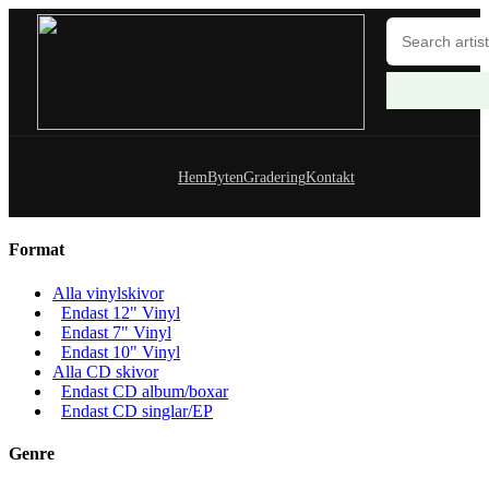
Hem
Byten
Gradering
Kontakt
Format
Alla vinylskivor
Endast 12" Vinyl
Endast 7" Vinyl
Endast 10" Vinyl
Alla CD skivor
Endast CD album/boxar
Endast CD singlar/EP
Genre