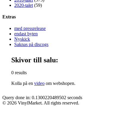
2020-talet
(59)
Extras
med pressrelease
endast byten
Nyskick
Saknas på discogs
Skivor till salu:
0 results
Kolla på en
video
om webshopen.
Query done in: 0.1300220489502 seconds
© 2026 VinylMarket. All rights reserved.