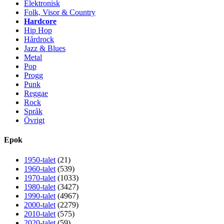
Elektronisk
Folk, Visor & Country
Hardcore
Hip Hop
Hårdrock
Jazz & Blues
Metal
Pop
Progg
Punk
Reggae
Rock
Språk
Övrigt
Epok
1950-talet
(21)
1960-talet
(539)
1970-talet
(1033)
1980-talet
(3427)
1990-talet
(4967)
2000-talet
(2279)
2010-talet
(575)
2020-talet
(59)