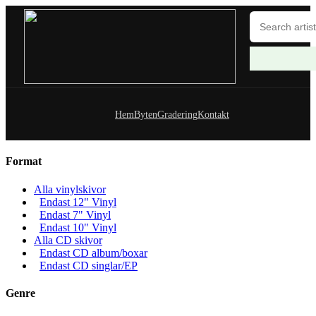
Hem
Byten
Gradering
Kontakt
Format
Alla vinylskivor
Endast 12" Vinyl
Endast 7" Vinyl
Endast 10" Vinyl
Alla CD skivor
Endast CD album/boxar
Endast CD singlar/EP
Genre