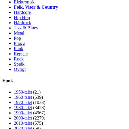
Elektronisk
Folk, Visor & Country
Hardcore
Hip Hop
Hårdrock
Jazz & Blues
Metal
Pop
Progg
Punk
Reggae
Rock
Språk
Övrigt
Epok
1950-talet
(21)
1960-talet
(539)
1970-talet
(1033)
1980-talet
(3428)
1990-talet
(4967)
2000-talet
(2279)
2010-talet
(575)
2020-talet
(59)