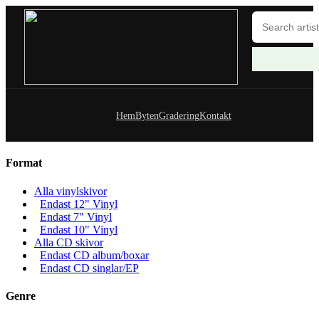
Hem
Byten
Gradering
Kontakt
Format
Alla vinylskivor
Endast 12" Vinyl
Endast 7" Vinyl
Endast 10" Vinyl
Alla CD skivor
Endast CD album/boxar
Endast CD singlar/EP
Genre