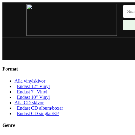
Format
Alla vinylskivor
Endast 12" Vinyl
Endast 7" Vinyl
Endast 10" Vinyl
Alla CD skivor
Endast CD album/boxar
Endast CD singlar/EP
Genre