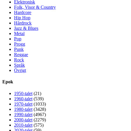
Elektronisk
Folk, Visor & Country
Hardcore
Hip Hop
Hårdrock
Jazz & Blues
Metal
Pop
Progg
Punk
Reggae
Rock
Språk
Övrigt
Epok
1950-talet
(21)
1960-talet
(539)
1970-talet
(1033)
1980-talet
(3428)
1990-talet
(4967)
2000-talet
(2279)
2010-talet
(575)
2020-talet
(59)