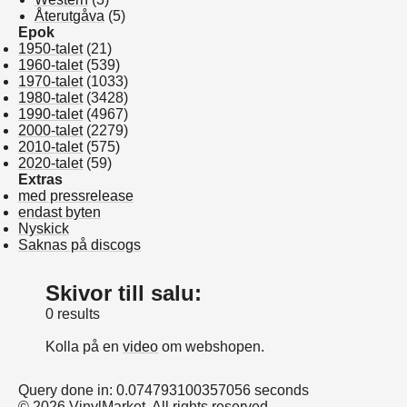
Återutgåva
(5)
Epok
1950-talet
(21)
1960-talet
(539)
1970-talet
(1033)
1980-talet
(3428)
1990-talet
(4967)
2000-talet
(2279)
2010-talet
(575)
2020-talet
(59)
Extras
med pressrelease
endast byten
Nyskick
Saknas på discogs
Skivor till salu:
0 results
Kolla på en
video
om webshopen.
Query done in: 0.074793100357056 seconds
© 2026 VinylMarket. All rights reserved.