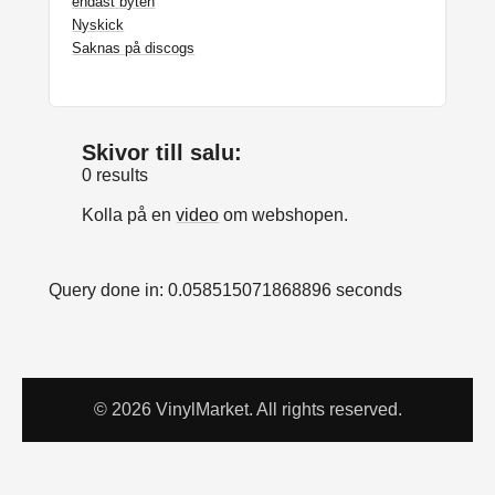
endast byten
Nyskick
Saknas på discogs
Skivor till salu:
0 results
Kolla på en
video
om webshopen.
Query done in: 0.058515071868896 seconds
© 2026 VinylMarket. All rights reserved.