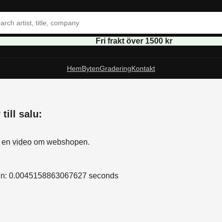
Fri frakt över 1500 kr
Hem
Byten
Gradering
Kontakt
till salu:
s
å en
video
om webshopen.
in: 0.0045158863067627 seconds