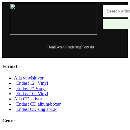
Hem
Byten
Gradering
Kontakt
Format
Alla vinylskivor
Endast 12" Vinyl
Endast 7" Vinyl
Endast 10" Vinyl
Alla CD skivor
Endast CD album/boxar
Endast CD singlar/EP
Genre