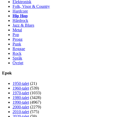
Elektronisk
Folk, Visor & Country
Hardcore
Hip Hop
Hårdrock
Jazz & Blues
Metal
Pop
Progg
Punk
Reggae
Rock
Språk
Övrigt
Epok
1950-talet
(21)
1960-talet
(539)
1970-talet
(1033)
1980-talet
(3428)
1990-talet
(4967)
2000-talet
(2279)
2010-talet
(575)
2020-talet
(59)