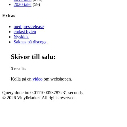
2020-talet
(59)
Extras
med pressrelease
endast byten
Nyskick
Saknas på discogs
Skivor till salu:
0 results
Kolla på en
video
om webshopen.
Query done in: 0.011100053787231 seconds
© 2026 VinylMarket. All rights reserved.