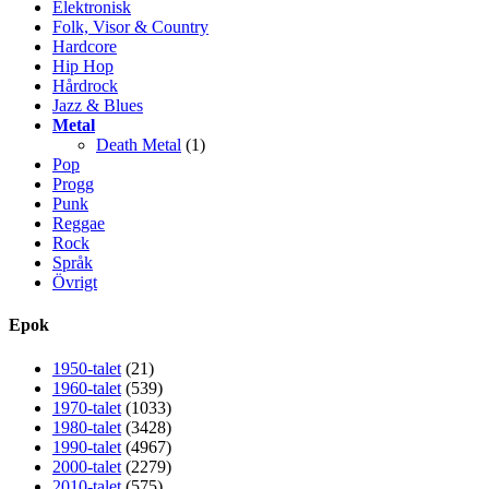
Elektronisk
Folk, Visor & Country
Hardcore
Hip Hop
Hårdrock
Jazz & Blues
Metal
Death Metal
(1)
Pop
Progg
Punk
Reggae
Rock
Språk
Övrigt
Epok
1950-talet
(21)
1960-talet
(539)
1970-talet
(1033)
1980-talet
(3428)
1990-talet
(4967)
2000-talet
(2279)
2010-talet
(575)