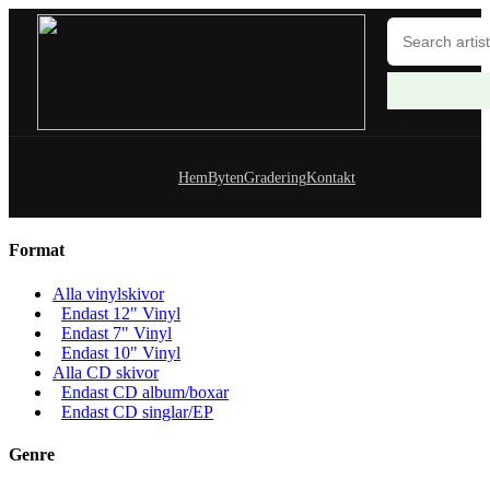
Hem
Byten
Gradering
Kontakt
Format
Alla vinylskivor
Endast 12" Vinyl
Endast 7" Vinyl
Endast 10" Vinyl
Alla CD skivor
Endast CD album/boxar
Endast CD singlar/EP
Genre