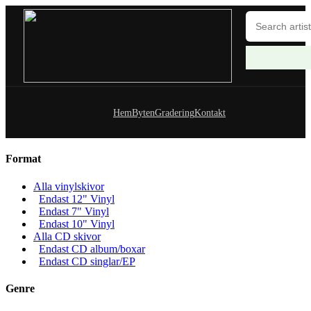
Hem
Byten
Gradering
Kontakt
Format
Alla vinylskivor
Endast 12" Vinyl
Endast 7" Vinyl
Endast 10" Vinyl
Alla CD skivor
Endast CD album/boxar
Endast CD singlar/EP
Genre