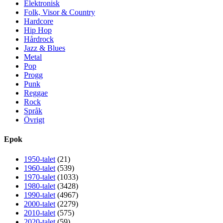
Elektronisk
Folk, Visor & Country
Hardcore
Hip Hop
Hårdrock
Jazz & Blues
Metal
Pop
Progg
Punk
Reggae
Rock
Språk
Övrigt
Epok
1950-talet
(21)
1960-talet
(539)
1970-talet
(1033)
1980-talet
(3428)
1990-talet
(4967)
2000-talet
(2279)
2010-talet
(575)
2020-talet
(59)