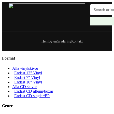
Hem
Byten
Gradering
Kontakt
Format
Alla vinylskivor
Endast 12" Vinyl
Endast 7" Vinyl
Endast 10" Vinyl
Alla CD skivor
Endast CD album/boxar
Endast CD singlar/EP
Genre