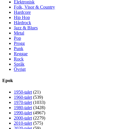
Elektronisk
Folk, Visor & Country
Hardcore
Hip Hop
Hårdrock
Jazz & Blues
Metal
Pop
Progg
Punk
Reggae
Rock
Språk
Övrigt
Epok
1950-talet
(21)
1960-talet
(539)
1970-talet
(1033)
1980-talet
(3428)
1990-talet
(4967)
2000-talet
(2279)
2010-talet
(575)
2020-talet
(59)